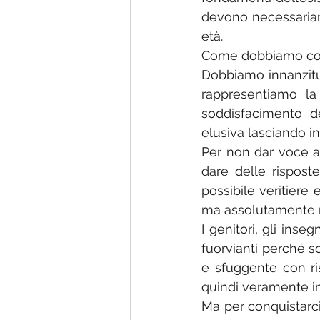
devono necessariame
età.
Come dobbiamo compo
Dobbiamo innanzitut
rappresentiamo la 
soddisfacimento d
elusiva lasciando in
Per non dar voce al
dare delle rispost
possibile veritiere 
ma assolutamente n
I genitori, gli inse
fuorvianti perché s
e sfuggente con ris
quindi veramente in 
Ma per conquistarci l