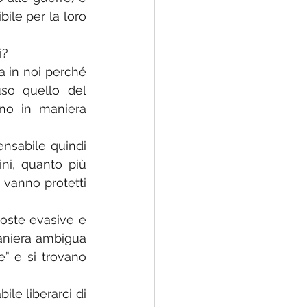
le per la loro 
i?
 in noi perché 
so quello del 
no in maniera 
nsabile quindi 
i, quanto più 
 vanno protetti 
poste evasive e 
aniera ambigua 
” e si trovano 
ile liberarci di 