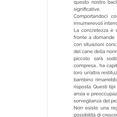
questo nostro back
significative.
Comportandoci cos
innumerevoli interro
La concretezza è c
fronte a domande t
con situazioni con
del cane della nonn
piccolo sarà sodd
compresa... ha capit
loro un’altra restitu
bambino rimarrebbe,
risposta. Questi tipi
ansia e preoccupaz
sorveglianza del pe
Non esiste una rego
possibilità di cres