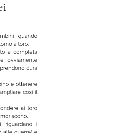
ei
ambini quando 
orno a loro.
nto a completa 
he ovviamente 
i prendono cura 
ino e ottenere 
mpliare così il 
pondere ai loro 
timoriscono.
riguardano i 
alle guerre) e 