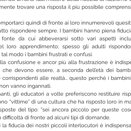
nte trovare una risposta il più possibile comprensibi
rtarci quindi di fronte ai loro innumerevoli quesit
to rispondere sempre. I bambini hanno piena fiducia
fonte da cui abbeverarsi sotto vari aspetti inclu
el loro apprendimento; spesso gli adulti rispondo
 tal modo i bambini frustrati e confusi.
la confusione e ancor più alla frustrazione è indispe
e che devono essere, a seconda dell’età dei bambin
e corrispondenti alle realtà... questo perché i bambini
on vanno ingannati.
gnanti, gli educatori a volte preferiscono restituire ris
ono “vittime” di una cultura che ha risposto loro in m
poste del tipo: ”sei ancora piccolo per queste cose
difficoltà di fronte ad alcuni tipi di domande.
a fiducia dei nostri piccoli interlocutori è indispensab