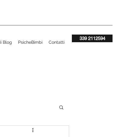
339 2112594
di Blog
PsicheBimbi
Contatti