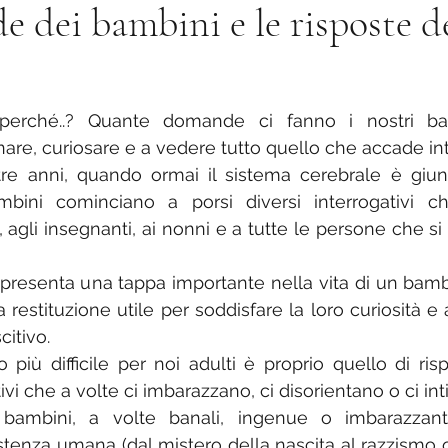
 dei bambini e le risposte d
.. perché..? Quante domande ci fanno i nostri b
are, curiosare e a vedere tutto quello che accade int
i tre anni, quando ormai il sistema cerebrale è giu
mbini cominciano a porsi diversi interrogativi c
i, agli insegnanti, ai nonni e a tutte le persone che s
resenta una tappa importante nella vita di un bamb
 restituzione utile per soddisfare la loro curiosità e a
citivo.
o più difficile per noi adulti è proprio quello di ris
tivi che a volte ci imbarazzano, ci disorientano o ci in
mbini, a volte banali, ingenue o imbarazzanti 
stenza umana (dal mistero della nascita al razzismo o 