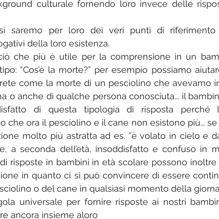
ground culturale fornendo loro invece delle rispos
ì saremo per loro dei veri punti di riferimento d
gativi della loro esistenza.
iò che più è utile per la comprensione in un bambi
ipo: “Cos’è la morte?” per esempio possiamo aiutar
crete come la morte di un pesciolino che avevamo in
a o anche di qualche persona conosciuta... il bambi
isfatto di questa tipologia di risposta perché l
o che ora il pesciolino e il cane non esistono più... s
zione molto più astratta ad es. ”è volato in cielo e da 
 a seconda dell’età, insoddisfatto e confuso in mer
 di risposte in bambini in età scolare possono inoltre a
ione in quanto ci si può convincere di essere conti
sciolino o del cane in qualsiasi momento della giorna
la universale per fornire risposte ai nostri bambini
cere ancora insieme aloro