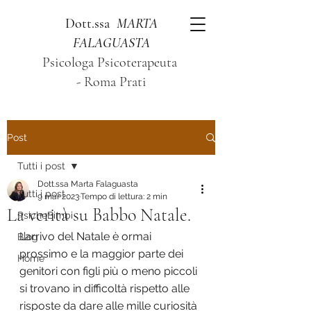
Dott.ssa
MARTA
FALAGUASTA
Psicologa Psicoterapeuta
- Roma Prati
Post
Tutti i post
Dott.ssa Marta Falaguasta
Tutti i post
9 mar 2023
Tempo di lettura: 2 min
La verità su Babbo Natale.
PsicheBimbi
L’arrivo del Natale è ormai 
Blog
prossimo e la maggior parte dei 
Home
genitori con figli più o meno piccoli 
si trovano in difficoltà rispetto alle 
risposte da dare alle mille curiosità 