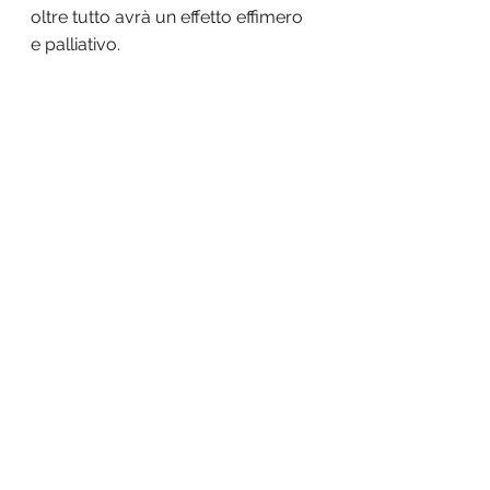
oltre tutto avrà un effetto effimero 
e palliativo.
La buona condotta non ha nulla a 
che fare con l’arrivo o meno di 
Babbo Natale.
Nel confronto con i nostri figli non 
dimentichiamoci mai di essere stati 
bambini anche noi!
PsicheBimbi
Mostra tutti
Post recenti